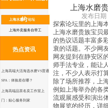
上海水磨
发布日期：2
约
上海水磨4T论坛
探索论坛里的上海
上海外卖服务自带工
上海水磨贵族宝贝
的热议话题丰富多
作室
衰的话题。不少网
热点资讯
网友提到在静安区
师手法专业，能让
上海高端大活海选水磨VS普通
注，不少人表示打
除了场所推荐，上
SPA：体验差在哪？
例如上海举办的各
上海高端品茶名卖工作室上
流观展感受和演出
门：贴心服务到家
物展览的经历，详