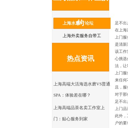
约
上海水磨4T论坛
足不出
在上海
上海外卖服务自带工
上门服
是清新
作室
该工作
热点资讯
心挑选
法，让
上门服
来任何
上海高端大活海选水磨VS普通
且，服
对于那
SPA：体验差在哪？
足不出
上海高端品茶名卖工作室上
上门品
此外，
门：贴心服务到家
户的要