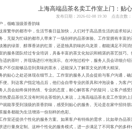
上海高端品茶名卖工作室上门：贴
发布日期：2026-02-08 19:30 点击次数：
户，领略顶级茶香韵味
这座繁华的都市中，生活节奏日益加快，人们对于高品质生活的追求却从
务，无疑为忙碌的都市人带来了一场别样的品茶体验。工作室拥有丰富的
淡雅的绿茶、醇厚香浓的红茶，还是独具韵味的乌龙茶，都能满足不同消
室的服务团队经过专业培训，具备丰富的茶文化知识和精湛的茶艺技巧。
合适的茶叶，并现场进行冲泡演示。在冲泡过程中，服务人员会详细介绍
客户不仅能够品尝到美味的茶水，还能深入了解茶文化的博大精深。
务的贴心之处还体现在细节上。工作室的服务人员会提前与客户沟通，确
不便。到达客户指定地点后，他们会自带专业的茶具和冲泡设备，为客户
务人员会始终保持热情、专业的态度，耐心解答客户的疑问，让客户感受
些热爱品茶但又没有时间去茶馆的人来说，上海高端品茶名卖工作室的上
户就能享受到顶级的茶香韵味，感受到贴心的服务。无论是在家中招待朋
茶服务都能为生活增添一份别样的色彩。
工作室还提供个性化的服务方案。如果客户有特殊的需求，比如举办品茶
求进行量身定制。这种个性化的服务模式，进一步满足了不同客户的多样